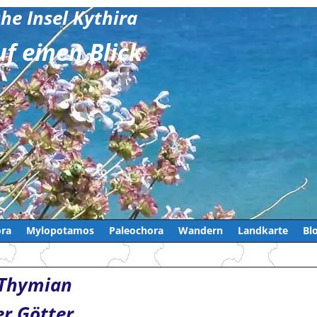
che Insel Kythira
uf einen Blick
ra
Mylopotamos
Paleochora
Wandern
Landkarte
Bl
Thymian
er Götter