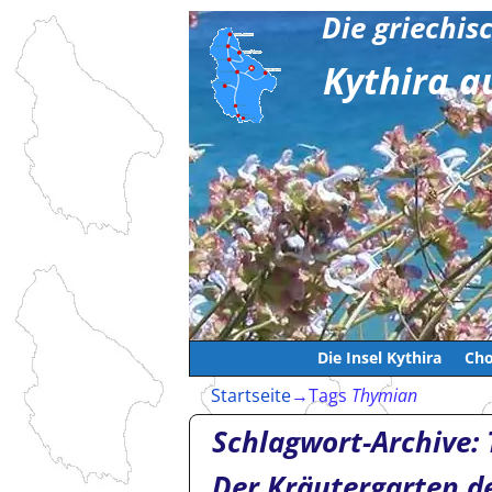
Die griechis
Kythira a
Die Insel Kythira
Cho
Startseite
→Tags
Thymian
Schlagwort-Archive:
Der Kräutergarten d