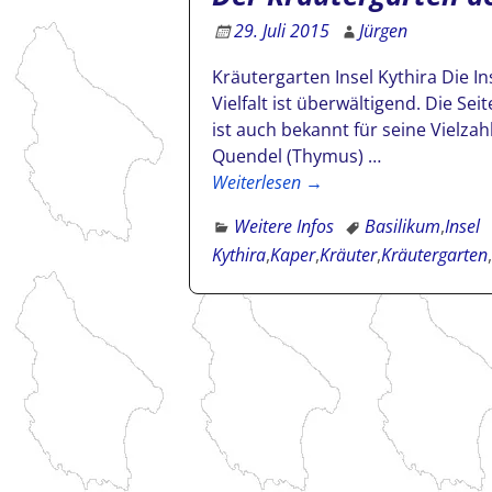
29. Juli 2015
Jürgen
Kräutergarten Insel Kythira Die In
Vielfalt ist überwältigend. Die Se
ist auch bekannt für seine Vielza
Quendel (Thymus)
…
Weiterlesen →
Weitere Infos
Basilikum
,
Insel
Kythira
,
Kaper
,
Kräuter
,
Kräutergarten
,