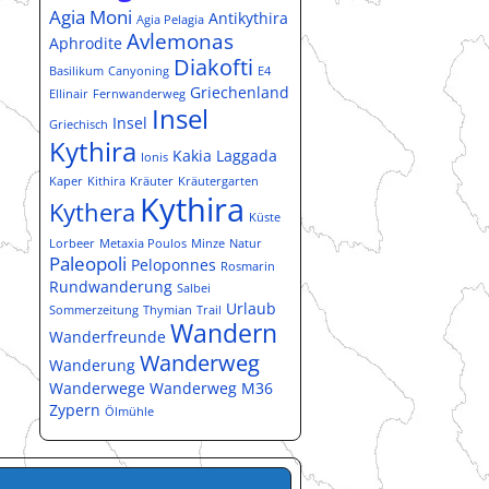
Agia Moni
Antikythira
Agia Pelagia
Avlemonas
Aphrodite
Diakofti
Basilikum
Canyoning
E4
Griechenland
Ellinair
Fernwanderweg
Insel
Insel
Griechisch
Kythira
Kakia Laggada
Ionis
Kaper
Kithira
Kräuter
Kräutergarten
Kythira
Kythera
Küste
Lorbeer
Metaxia Poulos
Minze
Natur
Paleopoli
Peloponnes
Rosmarin
Rundwanderung
Salbei
Urlaub
Sommerzeitung
Thymian
Trail
Wandern
Wanderfreunde
Wanderweg
Wanderung
Wanderwege
Wanderweg M36
Zypern
Ölmühle