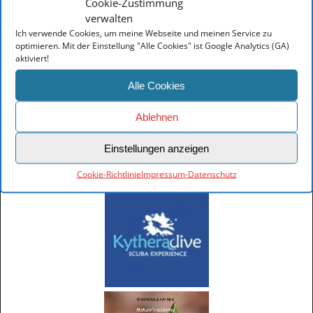
www.kytheratrails.gr
Cookie-Zustimmung
www.visitkythera.com
verwalten
www.kythera.gr
Ich verwende Cookies, um meine Webseite und meinen Service zu
www.kithera.gr
optimieren. Mit der Einstellung "Alle Cookies" ist Google Analytics (GA)
aktiviert!
Nützliche Links
Elafonisos Information
Alle Cookies
Monemvasia Information
Gythio Information
Ablehnen
Explore Crete
Patras Hafeninformationen
Hotels in Athen
Einstellungen anzeigen
Hotel nähe Flughafen Athen
Cookie-Richtlinie
Impressum-Datenschutz