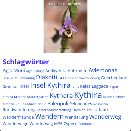
Schlagwörter
Avlemonas
Agia Moni
Antikythira
Aphrodite
Agia Pelagia
Diakofti
Griechenland
Basilikum
Canyoning
E4
Ellinair
Fernwanderweg
Insel Kythira
Insel
Kakia Laggada
Griechisch
Ionis
Kaper
Kythira
Kythera
Kithira
Kräuter
Kräutergarten
Küste
Lorbeer
Paleopoli
Peloponnes
Metaxia Poulos
Minze
Natur
Rosmarin
Rundwanderung
Urlaub
Salbei
Sommerzeitung
Thymian
Trail
Wandern
Wanderweg
Wanderfreunde
Wanderung
Wanderwege
Wanderweg M36
Zypern
Ölmühle