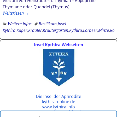
Vielzahl von Heilkräutern. Thymian – θυμάρι Die
Thymiane oder Quendel (Thymus)
…
Weiterlesen →
Weitere Infos
Basilikum
,
Insel
Kythira
,
Kaper
,
Kräuter
,
Kräutergarten
,
Kythira
,
Lorbeer
,
Minze
,
Ros
Insel Kythira Webseiten
Die Insel der Aphrodite
kythira-online.de
www.kythira.info
www.wandern-kythira.de