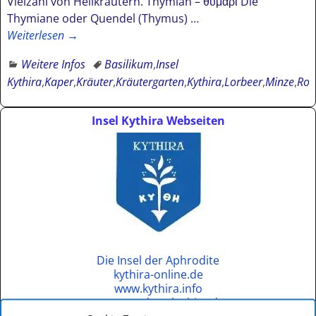
Vielzahl von Heilkräutern. Thymian – θυμάρι Die
Thymiane oder Quendel (Thymus)
…
Weiterlesen →
Weitere Infos
Basilikum
,
Insel
Kythira
,
Kaper
,
Kräuter
,
Kräutergarten
,
Kythira
,
Lorbeer
,
Minze
,
Ros
Insel Kythira Webseiten
Die Insel der Aphrodite
kythira-online.de
www.kythira.info
www.wandern-kythira.de