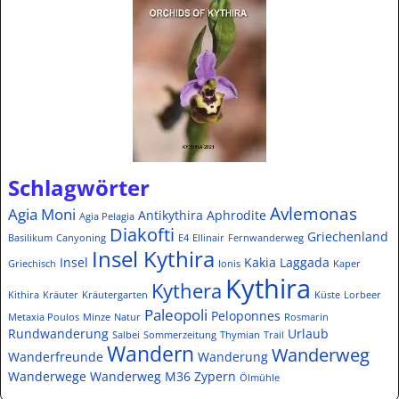
Schlagwörter
Avlemonas
Agia Moni
Antikythira
Aphrodite
Agia Pelagia
Diakofti
Griechenland
Basilikum
Canyoning
E4
Ellinair
Fernwanderweg
Insel Kythira
Insel
Kakia Laggada
Griechisch
Ionis
Kaper
Kythira
Kythera
Kithira
Kräuter
Kräutergarten
Küste
Lorbeer
Paleopoli
Peloponnes
Metaxia Poulos
Minze
Natur
Rosmarin
Rundwanderung
Urlaub
Salbei
Sommerzeitung
Thymian
Trail
Wandern
Wanderweg
Wanderfreunde
Wanderung
Wanderwege
Wanderweg M36
Zypern
Ölmühle