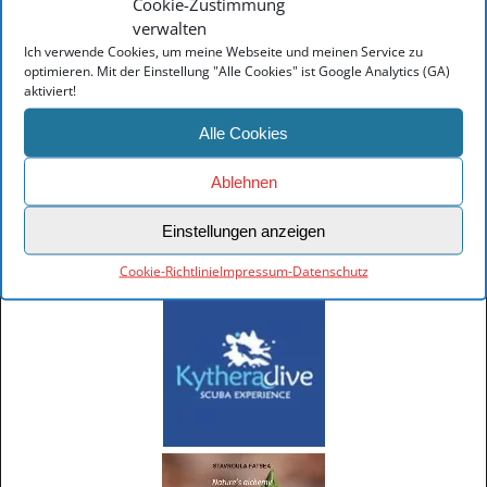
www.kytheratrails.gr
Cookie-Zustimmung
www.visitkythera.com
verwalten
www.kythera.gr
Ich verwende Cookies, um meine Webseite und meinen Service zu
www.kithera.gr
optimieren. Mit der Einstellung "Alle Cookies" ist Google Analytics (GA)
aktiviert!
Nützliche Links
Elafonisos Information
Alle Cookies
Monemvasia Information
Gythio Information
Ablehnen
Explore Crete
Patras Hafeninformationen
Hotels in Athen
Einstellungen anzeigen
Hotel nähe Flughafen Athen
Cookie-Richtlinie
Impressum-Datenschutz