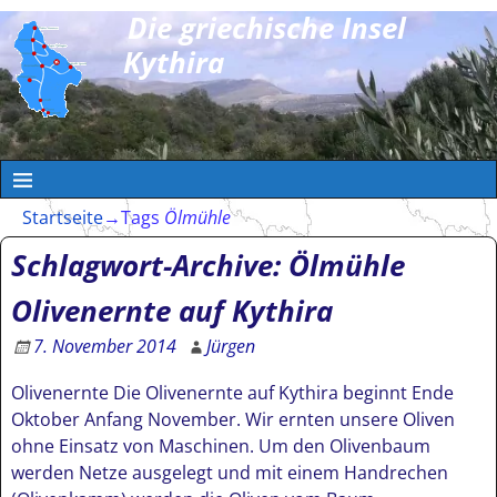
Die griechische Insel
Kythira
Startseite
→Tags
Ölmühle
Schlagwort-Archive:
Ölmühle
Olivenernte auf Kythira
7. November 2014
Jürgen
Olivenernte Die Olivenernte auf Kythira beginnt Ende
Oktober Anfang November. Wir ernten unsere Oliven
ohne Einsatz von Maschinen. Um den Olivenbaum
werden Netze ausgelegt und mit einem Handrechen