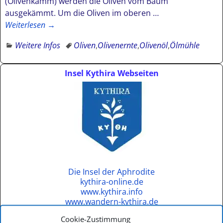
(Olivenkamm) werden die Oliven vom Baum
ausgekämmt. Um die Oliven im oberen
…
Weiterlesen →
Weitere Infos
Oliven
,
Olivenernte
,
Olivenöl
,
Ölmühle
Insel Kythira Webseiten
Die Insel der Aphrodite
kythira-online.de
www.kythira.info
www.wandern-kythira.de
www.kytheratrails.gr
Cookie-Zustimmung
www.visitkythera.com