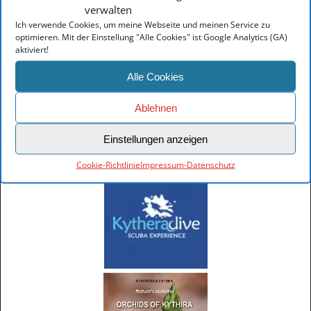
verwalten
www.kythera.gr
www.kithera.gr
Ich verwende Cookies, um meine Webseite und meinen Service zu
optimieren. Mit der Einstellung "Alle Cookies" ist Google Analytics (GA)
Nützliche Links
aktiviert!
Elafonisos Information
Monemvasia Information
Alle Cookies
Gythio Information
Explore Crete
Ablehnen
Patras Hafeninformationen
Hotels in Athen
Einstellungen anzeigen
Hotel nähe Flughafen Athen
Cookie-Richtlinie
Impressum-Datenschutz