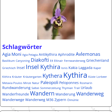
Schlagwörter
Avlemonas
Agia Moni
Antikythira
Aphrodite
Agia Pelagia
Diakofti
Griechenland
Basilikum
Canyoning
E4
Ellinair
Fernwanderweg
Insel Kythira
Insel
Kakia Laggada
Griechisch
Ionis
Kaper
Kythira
Kythera
Kithira
Kräuter
Kräutergarten
Küste
Lorbeer
Paleopoli
Peloponnes
Metaxia Poulos
Minze
Natur
Rosmarin
Rundwanderung
Urlaub
Salbei
Sommerzeitung
Thymian
Trail
Wandern
Wanderweg
Wanderfreunde
Wanderung
Wanderwege
Wanderweg M36
Zypern
Ölmühle